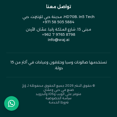
تواصل معنا
HD70B، In5 Tech، مدينة دبي للإنترنت، دبي
+971 58 505 5884
مبنى 13، شارع الملكة رانيا، عمّان، الأردن
+962 7 9765 8798
info@waj.ai
تستخدمها صالونات وسبا وحلاقون وعيادات في أكثر من 15
دولة.
© حقوق النشر 2026
جميع الحقوق محفوظة لـ وَجْ
صنع في دبي وعمّان
متوفر على الويب وiOS وأندرويد
سياسة الخصوصية
شروط الخدمة