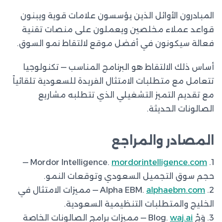
المبادرون الأوائل الذين يؤسسون علامات قوية ويبنون
قواعد عملاء مخلصين ويعملون على منصات تقنية
فعالة سيكونون في أفضل موقع لالتقاط نمو السوق.
أساس ذلك الالتقاط هو البرنامج المناسب — تكنولوجيا
تتعامل مع متطلبات الامتثال الفريدة للسعودية تلقائياً
مع تقديم التميز التشغيلي الذي تتطلبه مشاريع
الصالونات الحديثة.
المصادر والمراجع
—
mordorintelligence.com
1. Mordor Intelligence.
حجم سوق التجميل السعودي وتوقعات النمو.
2. Alpha EBM.
alphaebm.com
— مميزات الامتثال في
الخليج والمتطلبات التنظيمية السعودية.
3. وَجْ Blog.
waj.ai
— مميزات برامج الصالونات الخاصة