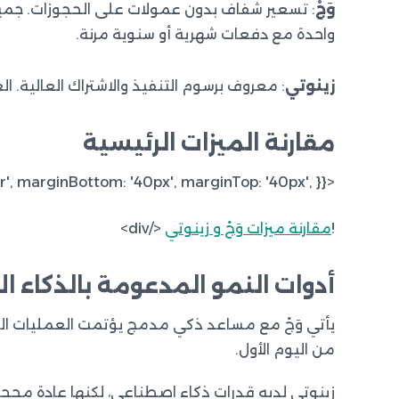
وَجْ
: تسعير شفاف بدون عمولات على الحجوزات. جميع 
واحدة مع دفعات شهرية أو سنوية مرنة.
زينوتي
: معروف برسوم التنفيذ والاشتراك العالية. 
مقارنة الميزات الرئيسية
<div style={{ display: 'flex', justifyContent: 'center', marginBottom: '40px', marginTop: '40px', }}
!
مقارنة ميزات وَجْ و زينوتي
</div>
أدوات النمو المدعومة بالذكاء 
يأتي وَجْ مع مساعد ذكي مدمج يؤتمت العمليات ال
من اليوم الأول.
زينوتي لديه قدرات ذكاء اصطناعي، لكنها عادة مح